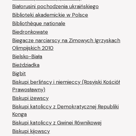
Białorusini pochodzenia ukraińskiego
Biblioteki akademickie w Polsce
Bibliothèque nationale
Biedronkowate
Biegacze narciarscy na Zimowych Igrzyskach
Olimpijskich 2010
Bielsko-Biała
Bieździadka
Bigbit
Biskupi berlińscy i niemieccy (Rosyjski Kościół
Prawosławny)
Biskupi iżewscy
Biskupi katoliccy z Demokratycznej Republiki
Konga
Biskupi katoliccy z Gwinei Równikowej
Biskupi kijowscy