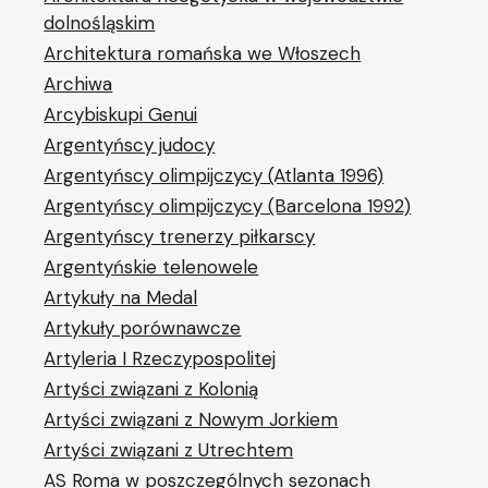
dolnośląskim
Architektura romańska we Włoszech
Archiwa
Arcybiskupi Genui
Argentyńscy judocy
Argentyńscy olimpijczycy (Atlanta 1996)
Argentyńscy olimpijczycy (Barcelona 1992)
Argentyńscy trenerzy piłkarscy
Argentyńskie telenowele
Artykuły na Medal
Artykuły porównawcze
Artyleria I Rzeczypospolitej
Artyści związani z Kolonią
Artyści związani z Nowym Jorkiem
Artyści związani z Utrechtem
AS Roma w poszczególnych sezonach