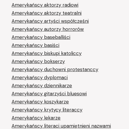
Amerykańscy aktorzy radiowi
Amerykańscy aktorzy teatralni
Amerykańscy artyści współcześni
Amerykańscy autorzy horrorów
Amerykańscy baseballiści
Amerykańscy basiści
Amerykańscy biskupi katoliccy
Amerykańscy bokserzy
Amerykańscy duchowni protestanccy
Amerykańscy dyplomaci
Amerykańscy dziennikarze
Amerykańscy gitarzyści bluesowi
Amerykańscy koszykarze
Amerykańscy krytycy literaccy
Amerykańscy lekarze
Amerykańscy literaci upamiętnieni nazwami