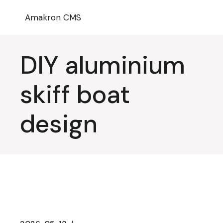
Przejdź
do
Amakron CMS
treści
DIY aluminium
skiff boat
design