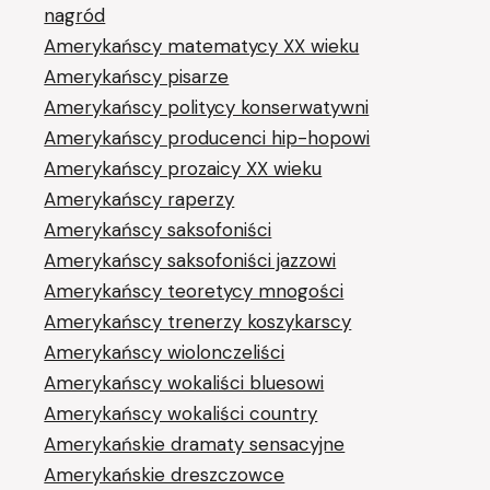
nagród
Amerykańscy matematycy XX wieku
Amerykańscy pisarze
Amerykańscy politycy konserwatywni
Amerykańscy producenci hip-hopowi
Amerykańscy prozaicy XX wieku
Amerykańscy raperzy
Amerykańscy saksofoniści
Amerykańscy saksofoniści jazzowi
Amerykańscy teoretycy mnogości
Amerykańscy trenerzy koszykarscy
Amerykańscy wiolonczeliści
Amerykańscy wokaliści bluesowi
Amerykańscy wokaliści country
Amerykańskie dramaty sensacyjne
Amerykańskie dreszczowce