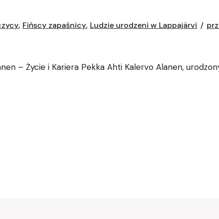
czycy
Fińscy zapaśnicy
Ludzie urodzeni w Lappajärvi
prz
en – Życie i Kariera Pekka Ahti Kalervo Alanen, urodzony 