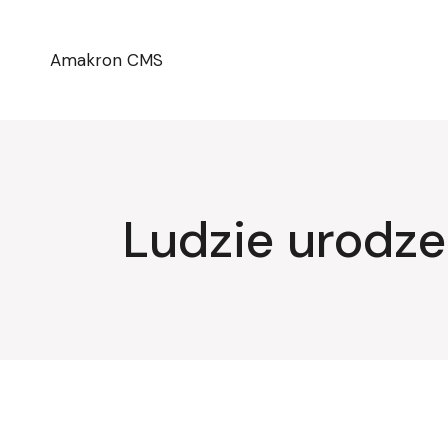
Przejdź
do
treści
Amakron CMS
Ludzie urodze