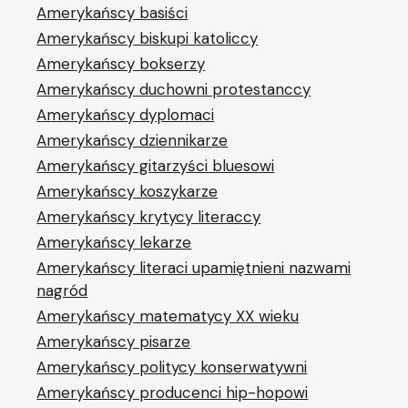
Amerykańscy basiści
Amerykańscy biskupi katoliccy
Amerykańscy bokserzy
Amerykańscy duchowni protestanccy
Amerykańscy dyplomaci
Amerykańscy dziennikarze
Amerykańscy gitarzyści bluesowi
Amerykańscy koszykarze
Amerykańscy krytycy literaccy
Amerykańscy lekarze
Amerykańscy literaci upamiętnieni nazwami
nagród
Amerykańscy matematycy XX wieku
Amerykańscy pisarze
Amerykańscy politycy konserwatywni
Amerykańscy producenci hip-hopowi