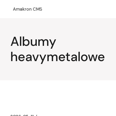
Przejdź
do
Amakron CMS
treści
Albumy
heavymetalowe