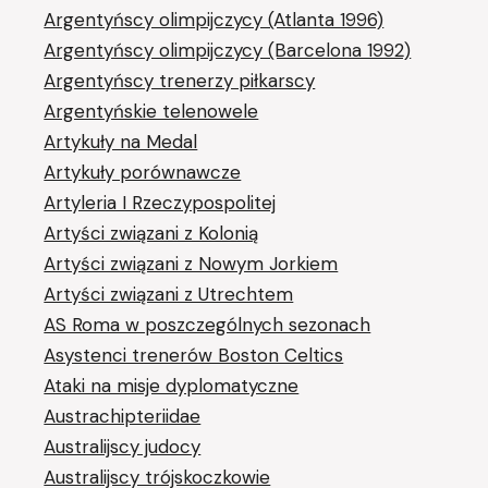
Argentyńscy olimpijczycy (Atlanta 1996)
Argentyńscy olimpijczycy (Barcelona 1992)
Argentyńscy trenerzy piłkarscy
Argentyńskie telenowele
Artykuły na Medal
Artykuły porównawcze
Artyleria I Rzeczypospolitej
Artyści związani z Kolonią
Artyści związani z Nowym Jorkiem
Artyści związani z Utrechtem
AS Roma w poszczególnych sezonach
Asystenci trenerów Boston Celtics
Ataki na misje dyplomatyczne
Austrachipteriidae
Australijscy judocy
Australijscy trójskoczkowie