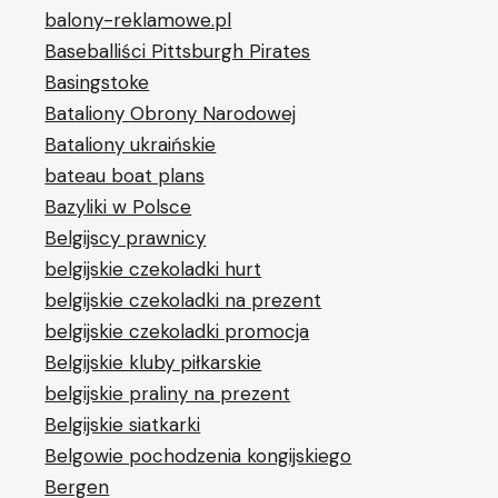
balony-reklamowe.pl
Baseballiści Pittsburgh Pirates
Basingstoke
Bataliony Obrony Narodowej
Bataliony ukraińskie
bateau boat plans
Bazyliki w Polsce
Belgijscy prawnicy
belgijskie czekoladki hurt
belgijskie czekoladki na prezent
belgijskie czekoladki promocja
Belgijskie kluby piłkarskie
belgijskie praliny na prezent
Belgijskie siatkarki
Belgowie pochodzenia kongijskiego
Bergen