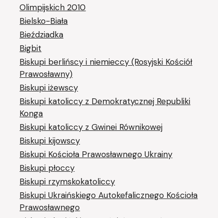
Olimpijskich 2010
Bielsko-Biała
Bieździadka
Bigbit
Biskupi berlińscy i niemieccy (Rosyjski Kościół
Prawosławny)
Biskupi iżewscy
Biskupi katoliccy z Demokratycznej Republiki
Konga
Biskupi katoliccy z Gwinei Równikowej
Biskupi kijowscy
Biskupi Kościoła Prawosławnego Ukrainy
Biskupi płoccy
Biskupi rzymskokatoliccy
Biskupi Ukraińskiego Autokefalicznego Kościoła
Prawosławnego