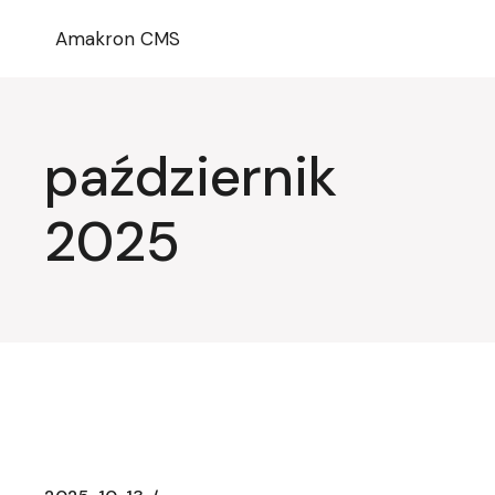
Przejdź
do
Amakron CMS
treści
październik
2025