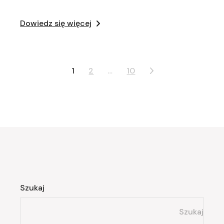
Dowiedz się więcej
Stronicowanie
1
2
…
10
wpisów
Szukaj
Szukaj