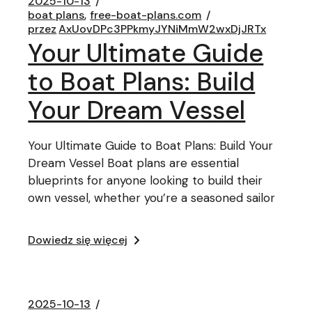
2025-10-13
boat plans
free-boat-plans.com
przez
AxUovDPc3PPkmyJYNiMmW2wxDjJRTx
Your Ultimate Guide
to Boat Plans: Build
Your Dream Vessel
Your Ultimate Guide to Boat Plans: Build Your
Dream Vessel Boat plans are essential
blueprints for anyone looking to build their
own vessel, whether you’re a seasoned sailor
Dowiedz się więcej
2025-10-13