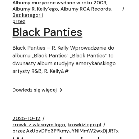
Albumy muzyczne wydane w roku 2003
Albumy R. Kelly’ego
Albumy RCA Records
Bez kategorii
przez
Black Panties
Black Panties – R. Kelly Wprowadzenie do
albumu „Black Panties” „Black Panties” to
dwunasty album studyjny amerykańskiego
artysty R&B, R. Kelly&#
Dowiedz się więcej
2025-10-12
krowki z wlasnym logo
krowkizlogo.pl
przez
AxUovDPc3PPkmyJYNiMmW2wxDjJRTx