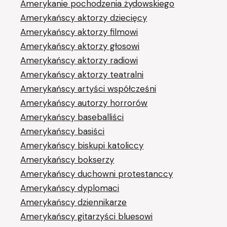
Amerykanie pochodzenia żydowskiego
Amerykańscy aktorzy dziecięcy
Amerykańscy aktorzy filmowi
Amerykańscy aktorzy głosowi
Amerykańscy aktorzy radiowi
Amerykańscy aktorzy teatralni
Amerykańscy artyści współcześni
Amerykańscy autorzy horrorów
Amerykańscy baseballiści
Amerykańscy basiści
Amerykańscy biskupi katoliccy
Amerykańscy bokserzy
Amerykańscy duchowni protestanccy
Amerykańscy dyplomaci
Amerykańscy dziennikarze
Amerykańscy gitarzyści bluesowi