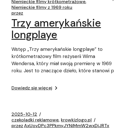
Niemieckie filmy krótkometrażowe
Niemieckie filmy z 1969 roku
przez
Trzy amerykańskie
longplaye
Wstęp „Trzy amerykańskie longplaye” to
krótkometrażowy film reżyserii Wima
Wendersa, który miał swoją premierę w 1969
roku. Jest to znaczące dzieło, które stanowi p
Dowiedz się więcej
2025-10-12
czekoladki reklamowe
krowkizlogo.pl
przez
AxUovDPc3PPkmyJYNiMmW2wxDjJRTx