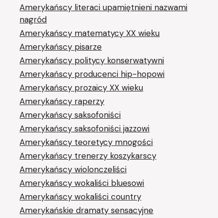
Amerykańscy literaci upamiętnieni nazwami
nagród
Amerykańscy matematycy XX wieku
Amerykańscy pisarze
Amerykańscy politycy konserwatywni
Amerykańscy producenci hip-hopowi
Amerykańscy prozaicy XX wieku
Amerykańscy raperzy
Amerykańscy saksofoniści
Amerykańscy saksofoniści jazzowi
Amerykańscy teoretycy mnogości
Amerykańscy trenerzy koszykarscy
Amerykańscy wiolonczeliści
Amerykańscy wokaliści bluesowi
Amerykańscy wokaliści country
Amerykańskie dramaty sensacyjne