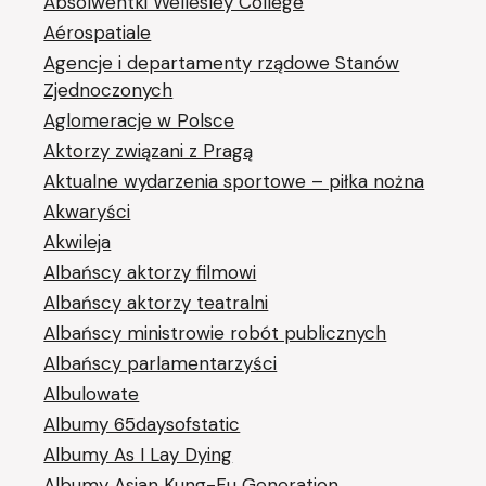
Absolwentki Wellesley College
Aérospatiale
Agencje i departamenty rządowe Stanów
Zjednoczonych
Aglomeracje w Polsce
Aktorzy związani z Pragą
Aktualne wydarzenia sportowe – piłka nożna
Akwaryści
Akwileja
Albańscy aktorzy filmowi
Albańscy aktorzy teatralni
Albańscy ministrowie robót publicznych
Albańscy parlamentarzyści
Albulowate
Albumy 65daysofstatic
Albumy As I Lay Dying
Albumy Asian Kung-Fu Generation