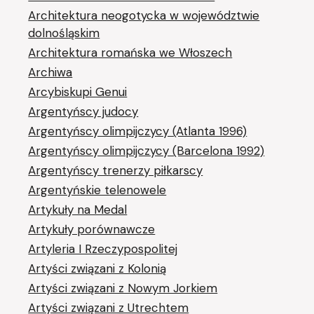
Architektura neogotycka w województwie
dolnośląskim
Architektura romańska we Włoszech
Archiwa
Arcybiskupi Genui
Argentyńscy judocy
Argentyńscy olimpijczycy (Atlanta 1996)
Argentyńscy olimpijczycy (Barcelona 1992)
Argentyńscy trenerzy piłkarscy
Argentyńskie telenowele
Artykuły na Medal
Artykuły porównawcze
Artyleria I Rzeczypospolitej
Artyści związani z Kolonią
Artyści związani z Nowym Jorkiem
Artyści związani z Utrechtem