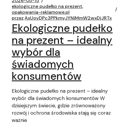
2026-05-15
ekologiczne pudełko na prezent
opakowania-reklamowe.pl
przez
AxUovDPc3PPkmyJYNiMmW2wxDjJRTx
Ekologiczne pudełko
na prezent – idealny
wybór dla
świadomych
konsumentów
Ekologiczne pudełko na prezent – idealny
wybór dla świadomych konsumentów W
dzisiejszym świecie, gdzie zrównoważony
rozwój i ochrona środowiska stają się coraz
ważnie