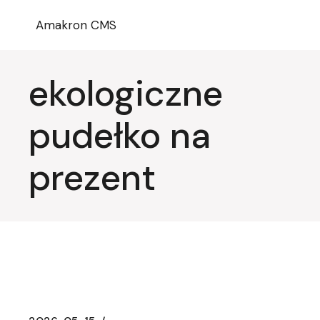
Przejdź
do
Amakron CMS
treści
ekologiczne
pudełko na
prezent