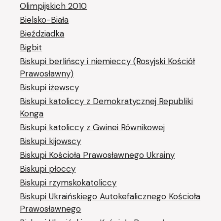
Olimpijskich 2010
Bielsko-Biała
Bieździadka
Bigbit
Biskupi berlińscy i niemieccy (Rosyjski Kościół
Prawosławny)
Biskupi iżewscy
Biskupi katoliccy z Demokratycznej Republiki
Konga
Biskupi katoliccy z Gwinei Równikowej
Biskupi kijowscy
Biskupi Kościoła Prawosławnego Ukrainy
Biskupi płoccy
Biskupi rzymskokatoliccy
Biskupi Ukraińskiego Autokefalicznego Kościoła
Prawosławnego