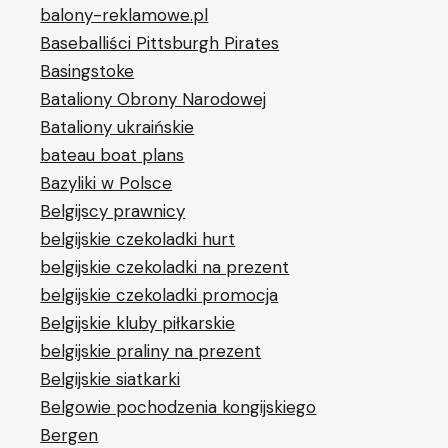
balony-reklamowe.pl
Baseballiści Pittsburgh Pirates
Basingstoke
Bataliony Obrony Narodowej
Bataliony ukraińskie
bateau boat plans
Bazyliki w Polsce
Belgijscy prawnicy
belgijskie czekoladki hurt
belgijskie czekoladki na prezent
belgijskie czekoladki promocja
Belgijskie kluby piłkarskie
belgijskie praliny na prezent
Belgijskie siatkarki
Belgowie pochodzenia kongijskiego
Bergen