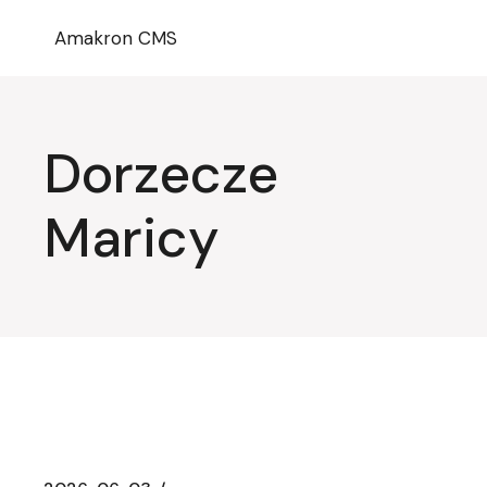
Przejdź
do
Amakron CMS
treści
Dorzecze
Maricy