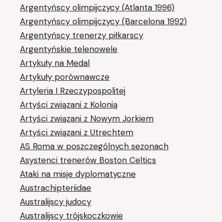
Argentyńscy olimpijczycy (Atlanta 1996)
Argentyńscy olimpijczycy (Barcelona 1992)
Argentyńscy trenerzy piłkarscy
Argentyńskie telenowele
Artykuły na Medal
Artykuły porównawcze
Artyleria I Rzeczypospolitej
Artyści związani z Kolonią
Artyści związani z Nowym Jorkiem
Artyści związani z Utrechtem
AS Roma w poszczególnych sezonach
Asystenci trenerów Boston Celtics
Ataki na misje dyplomatyczne
Austrachipteriidae
Australijscy judocy
Australijscy trójskoczkowie