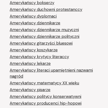
Amerykańscy bokserzy
Amerykańscy duchowni protestanccy
Amerykańscy dyplomaci
Amerykańscy dziennikarze
Amerykańscy dziennikarze muzyczni
Amerykańscy dziennikarze polityczni
Amerykańscy gitarzyści bluesowi
Amerykańscy koszykarze
Amerykańscy krytycy literaccy
Amerykańscy lekarze
Amerykańscy literaci upamiętnieni nazwami
nagród
Amerykańscy matematycy XX wieku
Amerykańscy pisarze
Amerykańscy politycy konserwatywni
Amerykańscy producenci hip-hopowi