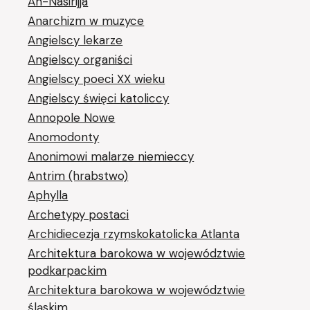
An-Nasirijja
Anarchizm w muzyce
Angielscy lekarze
Angielscy organiści
Angielscy poeci XX wieku
Angielscy święci katoliccy
Annopole Nowe
Anomodonty
Anonimowi malarze niemieccy
Antrim (hrabstwo)
Aphylla
Archetypy postaci
Archidiecezja rzymskokatolicka Atlanta
Architektura barokowa w województwie
podkarpackim
Architektura barokowa w województwie
śląskim