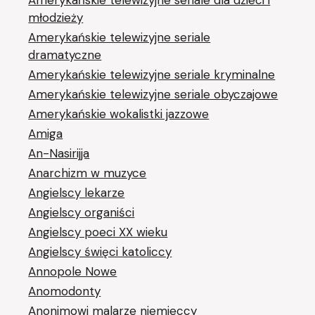
Amerykańskie telewizyjne seriale dla dzieci i
młodzieży
Amerykańskie telewizyjne seriale
dramatyczne
Amerykańskie telewizyjne seriale kryminalne
Amerykańskie telewizyjne seriale obyczajowe
Amerykańskie wokalistki jazzowe
Amiga
An-Nasirijja
Anarchizm w muzyce
Angielscy lekarze
Angielscy organiści
Angielscy poeci XX wieku
Angielscy święci katoliccy
Annopole Nowe
Anomodonty
Anonimowi malarze niemieccy