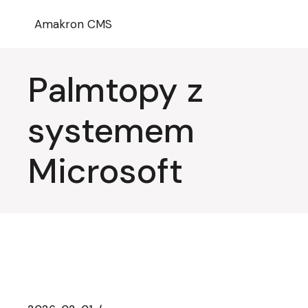
Przejdź
do
Amakron CMS
treści
Palmtopy z
systemem
Microsoft