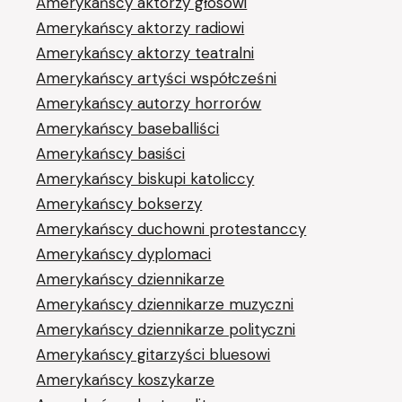
Amerykańscy aktorzy głosowi
Amerykańscy aktorzy radiowi
Amerykańscy aktorzy teatralni
Amerykańscy artyści współcześni
Amerykańscy autorzy horrorów
Amerykańscy baseballiści
Amerykańscy basiści
Amerykańscy biskupi katoliccy
Amerykańscy bokserzy
Amerykańscy duchowni protestanccy
Amerykańscy dyplomaci
Amerykańscy dziennikarze
Amerykańscy dziennikarze muzyczni
Amerykańscy dziennikarze polityczni
Amerykańscy gitarzyści bluesowi
Amerykańscy koszykarze