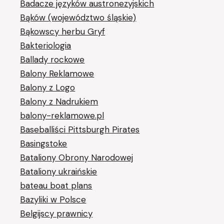
Badacze języków austronezyjskich
Bąków (województwo śląskie)
Bąkowscy herbu Gryf
Bakteriologia
Ballady rockowe
Balony Reklamowe
Balony z Logo
Balony z Nadrukiem
balony-reklamowe.pl
Baseballiści Pittsburgh Pirates
Basingstoke
Bataliony Obrony Narodowej
Bataliony ukraińskie
bateau boat plans
Bazyliki w Polsce
Belgijscy prawnicy