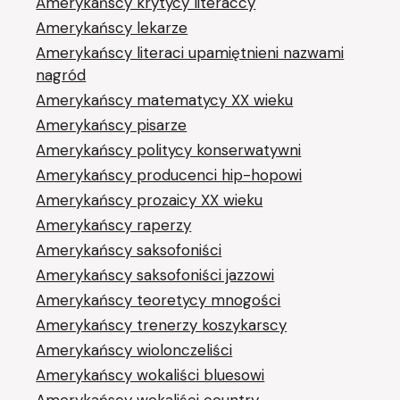
Amerykańscy krytycy literaccy
Amerykańscy lekarze
Amerykańscy literaci upamiętnieni nazwami
nagród
Amerykańscy matematycy XX wieku
Amerykańscy pisarze
Amerykańscy politycy konserwatywni
Amerykańscy producenci hip-hopowi
Amerykańscy prozaicy XX wieku
Amerykańscy raperzy
Amerykańscy saksofoniści
Amerykańscy saksofoniści jazzowi
Amerykańscy teoretycy mnogości
Amerykańscy trenerzy koszykarscy
Amerykańscy wiolonczeliści
Amerykańscy wokaliści bluesowi