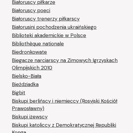
Białoruscy piłkarze
Białoruscy poeci
Białoruscy trenerzy piłkarscy
Białorusini pochodzenia ukraińskiego
Biblioteki akademickie w Polsce
Bibliothèque nationale
Biedronkowate
Biegacze narciarscy na Zimowych Igrzyskach
Olimpijskich 2010
Bielsko-Biała
Bieździadka
Bigbit
Biskupi berlińscy i niemieccy (Rosyjski Kościół
Prawosławny)
Biskupi iżewscy
Biskupi katoliccy z Demokratycznej Republiki
Konga