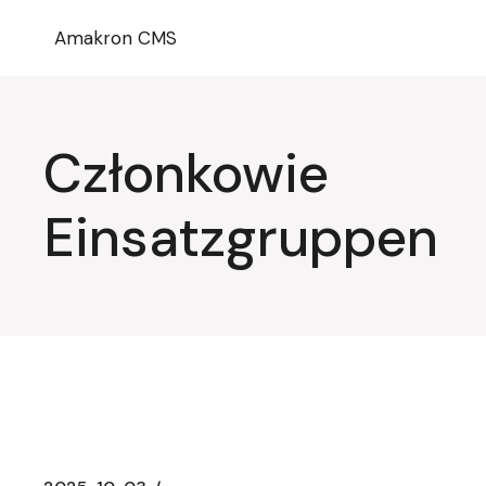
Przejdź
do
Amakron CMS
treści
Członkowie
Einsatzgruppen