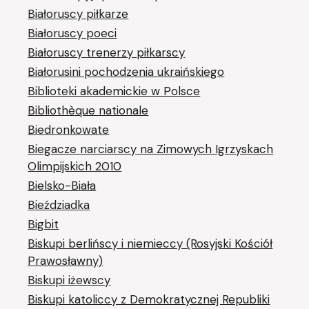
Białoruscy piłkarze
Białoruscy poeci
Białoruscy trenerzy piłkarscy
Białorusini pochodzenia ukraińskiego
Biblioteki akademickie w Polsce
Bibliothèque nationale
Biedronkowate
Biegacze narciarscy na Zimowych Igrzyskach
Olimpijskich 2010
Bielsko-Biała
Bieździadka
Bigbit
Biskupi berlińscy i niemieccy (Rosyjski Kościół
Prawosławny)
Biskupi iżewscy
Biskupi katoliccy z Demokratycznej Republiki