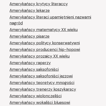
Amerykańscy krytycy literaccy
Amerykańscy lekarze
Amerykańscy literaci upamiętnieni nazwami
nagród
Amerykańscy matematycy XX wieku
Amerykańscy pisarze
Amerykańscy politycy konserwatywni
Amerykańscy producenci hip-hopowi
Amerykańscy prozaicy XX wieku
Amerykańscy raperzy
Amerykańscy saksofoniści
Amerykańscy saksofoniści jazzowi
Amerykańscy teoretycy mnogości
Amerykańscy trenerzy koszykarscy
Amerykańscy wiolonczeliści
Amerykańscy wokaliści bluesowi