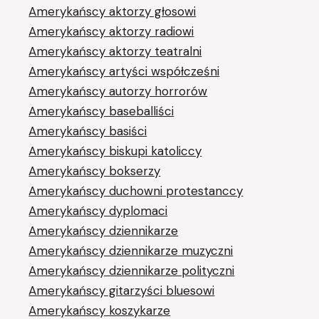
Amerykańscy aktorzy głosowi
Amerykańscy aktorzy radiowi
Amerykańscy aktorzy teatralni
Amerykańscy artyści współcześni
Amerykańscy autorzy horrorów
Amerykańscy baseballiści
Amerykańscy basiści
Amerykańscy biskupi katoliccy
Amerykańscy bokserzy
Amerykańscy duchowni protestanccy
Amerykańscy dyplomaci
Amerykańscy dziennikarze
Amerykańscy dziennikarze muzyczni
Amerykańscy dziennikarze polityczni
Amerykańscy gitarzyści bluesowi
Amerykańscy koszykarze