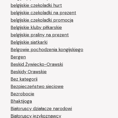
belgijskie czekoladki hurt
belgijskie czekoladki na prezent
belgijskie czekoladki promocja
Belgijskie kluby piłkarskie
belgijskie praliny na prezent
Belgijskie siatkarki
Belgowie pochodzenia kongijskiego
Bergen
Beskid Żywiecko-Orawski
Beskidy Orawskie
Bez kategorii
Bezpieczeństwo sieciowe
Bezrobocie
Bhaktijoga
Białoruscy działacze narodowi
Białoruscy językoznawcy