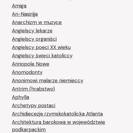
Amiga
An-Nasirijja
Anarchizm w muzyce
Angielscy lekarze
Angielscy organiści
Angielscy poeci XX wieku
Angielscy święci katoliccy
Annopole Nowe
Anomodonty
Anonimowi malarze niemieccy
Antrim (hrabstwo)
Aphylla
Archetypy postaci
Archidiecezja rzymskokatolicka Atlanta
Architektura barokowa w województwie
podkarpackim