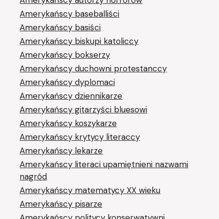
Amerykańscy autorzy horrorów
Amerykańscy baseballiści
Amerykańscy basiści
Amerykańscy biskupi katoliccy
Amerykańscy bokserzy
Amerykańscy duchowni protestanccy
Amerykańscy dyplomaci
Amerykańscy dziennikarze
Amerykańscy gitarzyści bluesowi
Amerykańscy koszykarze
Amerykańscy krytycy literaccy
Amerykańscy lekarze
Amerykańscy literaci upamiętnieni nazwami
nagród
Amerykańscy matematycy XX wieku
Amerykańscy pisarze
Amerykańscy politycy konserwatywni