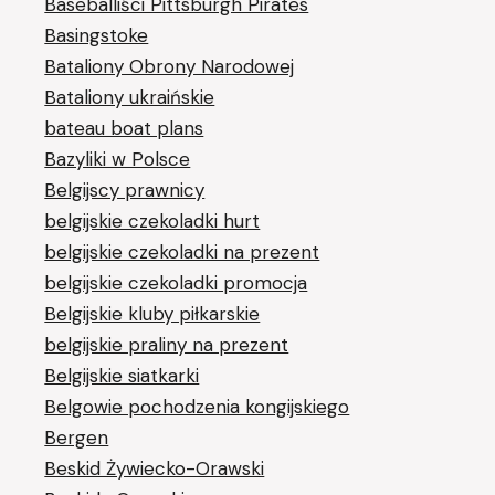
Baseballiści Pittsburgh Pirates
Basingstoke
Bataliony Obrony Narodowej
Bataliony ukraińskie
bateau boat plans
Bazyliki w Polsce
Belgijscy prawnicy
belgijskie czekoladki hurt
belgijskie czekoladki na prezent
belgijskie czekoladki promocja
Belgijskie kluby piłkarskie
belgijskie praliny na prezent
Belgijskie siatkarki
Belgowie pochodzenia kongijskiego
Bergen
Beskid Żywiecko-Orawski