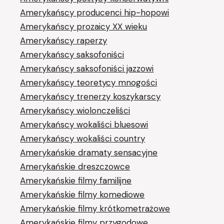
Amerykańscy producenci hip-hopowi
Amerykańscy prozaicy XX wieku
Amerykańscy raperzy
Amerykańscy saksofoniści
Amerykańscy saksofoniści jazzowi
Amerykańscy teoretycy mnogości
Amerykańscy trenerzy koszykarscy
Amerykańscy wiolonczeliści
Amerykańscy wokaliści bluesowi
Amerykańscy wokaliści country
Amerykańskie dramaty sensacyjne
Amerykańskie dreszczowce
Amerykańskie filmy familijne
Amerykańskie filmy komediowe
Amerykańskie filmy krótkometrażowe
Amerykańskie filmy przygodowe