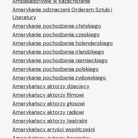
Ambasadorowie w Kazachstanie
Amerykanie odznaczeni Orderem Sztuki i
Literatury
Amerykanie pochodzenia chińskiego
Amerykanie pochodzenia czeskiego
Amerykanie pochodzenia holenderskiego
Amerykanie pochodzenia irlandzkiego
Amerykanie pochodzenia niemieckiego
Amerykanie pochodzenia polskiego
Amerykanie pochodzenia żydowskiego
Amerykańscy aktorzy dziecięcy
Amerykańscy aktorzy filmowi
Amerykańscy aktorzy głosowi
Amerykańscy aktorzy radiowi
Amerykańscy aktorzy teatralni
Amerykańscy artyści współcześni