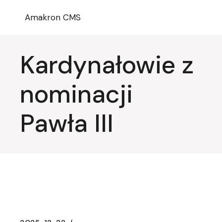
Przejdź
do
Amakron CMS
treści
Kardynałowie z
nominacji
Pawła III