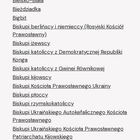
Bielsko-Biała
Bieździadka
Bigbit
Biskupi berlińscy i niemieccy (Rosyjski Kościół
Prawosławny)
Biskupi iżewscy
Biskupi katoliccy z Demokratycznej Republiki
Konga
Biskupi katoliccy z Gwinei Równikowej
Biskupi kijowscy
Biskupi Kościoła Prawosławnego Ukrainy
Biskupi płoccy
Biskupi rzymskokatoliccy
Biskupi Ukraińskiego Autokefalicznego Kościoła
Prawosławnego
Biskupi Ukraińskiego Kościoła Prawosławnego
Patriarchatu Kijowskiego