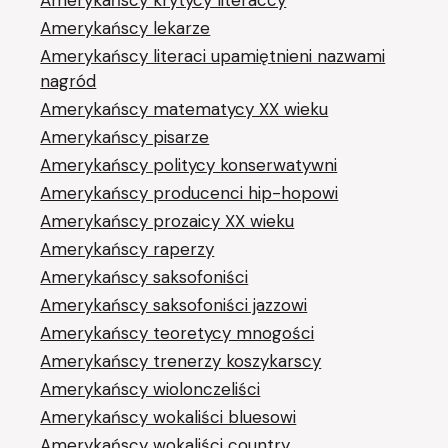
Amerykańscy krytycy literaccy
Amerykańscy lekarze
Amerykańscy literaci upamiętnieni nazwami
nagród
Amerykańscy matematycy XX wieku
Amerykańscy pisarze
Amerykańscy politycy konserwatywni
Amerykańscy producenci hip-hopowi
Amerykańscy prozaicy XX wieku
Amerykańscy raperzy
Amerykańscy saksofoniści
Amerykańscy saksofoniści jazzowi
Amerykańscy teoretycy mnogości
Amerykańscy trenerzy koszykarscy
Amerykańscy wiolonczeliści
Amerykańscy wokaliści bluesowi
Amerykańscy wokaliści country