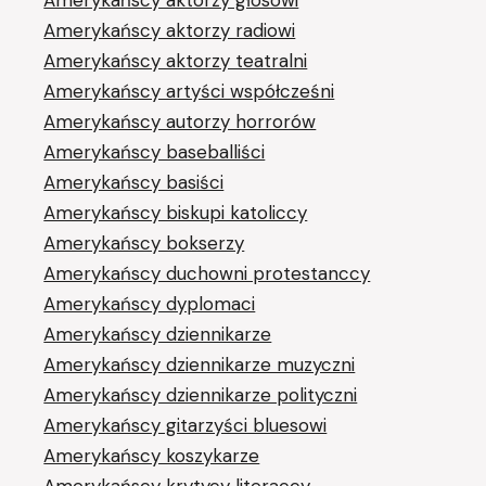
Amerykańscy aktorzy głosowi
Amerykańscy aktorzy radiowi
Amerykańscy aktorzy teatralni
Amerykańscy artyści współcześni
Amerykańscy autorzy horrorów
Amerykańscy baseballiści
Amerykańscy basiści
Amerykańscy biskupi katoliccy
Amerykańscy bokserzy
Amerykańscy duchowni protestanccy
Amerykańscy dyplomaci
Amerykańscy dziennikarze
Amerykańscy dziennikarze muzyczni
Amerykańscy dziennikarze polityczni
Amerykańscy gitarzyści bluesowi
Amerykańscy koszykarze