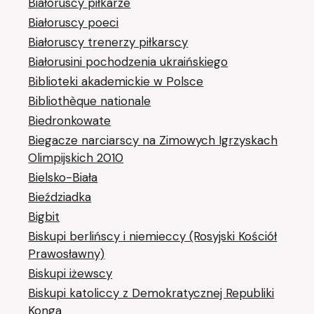
Białoruscy piłkarze
Białoruscy poeci
Białoruscy trenerzy piłkarscy
Białorusini pochodzenia ukraińskiego
Biblioteki akademickie w Polsce
Bibliothèque nationale
Biedronkowate
Biegacze narciarscy na Zimowych Igrzyskach
Olimpijskich 2010
Bielsko-Biała
Bieździadka
Bigbit
Biskupi berlińscy i niemieccy (Rosyjski Kościół
Prawosławny)
Biskupi iżewscy
Biskupi katoliccy z Demokratycznej Republiki
Konga