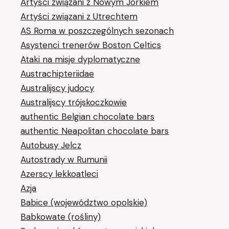
Artyści związani z Nowym Jorkiem
Artyści związani z Utrechtem
AS Roma w poszczególnych sezonach
Asystenci trenerów Boston Celtics
Ataki na misje dyplomatyczne
Austrachipteriidae
Australijscy judocy
Australijscy trójskoczkowie
authentic Belgian chocolate bars
authentic Neapolitan chocolate bars
Autobusy Jelcz
Autostrady w Rumunii
Azerscy lekkoatleci
Azja
Babice (województwo opolskie)
Babkowate (rośliny)