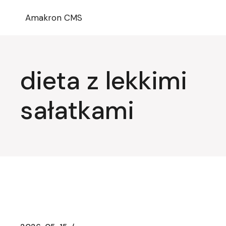
Przejdź
do
Amakron CMS
treści
dieta z lekkimi
sałatkami