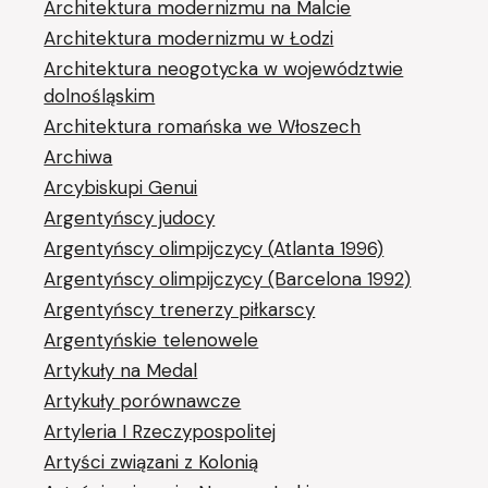
Architektura modernizmu na Malcie
Architektura modernizmu w Łodzi
Architektura neogotycka w województwie
dolnośląskim
Architektura romańska we Włoszech
Archiwa
Arcybiskupi Genui
Argentyńscy judocy
Argentyńscy olimpijczycy (Atlanta 1996)
Argentyńscy olimpijczycy (Barcelona 1992)
Argentyńscy trenerzy piłkarscy
Argentyńskie telenowele
Artykuły na Medal
Artykuły porównawcze
Artyleria I Rzeczypospolitej
Artyści związani z Kolonią