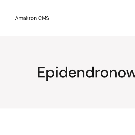
Przejdź
do
treści
Amakron CMS
Epidendrono