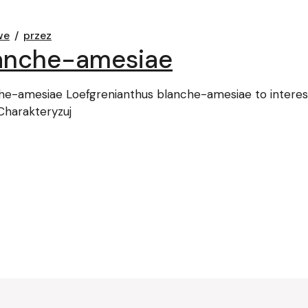
we
przez
lanche-amesiae
e-amesiae Loefgrenianthus blanche-amesiae to interesu
Charakteryzuj