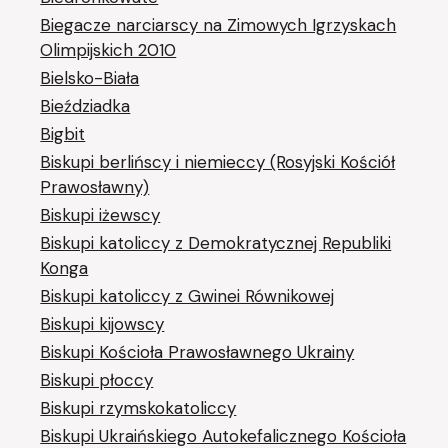
Biegacze narciarscy na Zimowych Igrzyskach
Olimpijskich 2010
Bielsko-Biała
Bieździadka
Bigbit
Biskupi berlińscy i niemieccy (Rosyjski Kościół
Prawosławny)
Biskupi iżewscy
Biskupi katoliccy z Demokratycznej Republiki
Konga
Biskupi katoliccy z Gwinei Równikowej
Biskupi kijowscy
Biskupi Kościoła Prawosławnego Ukrainy
Biskupi płoccy
Biskupi rzymskokatoliccy
Biskupi Ukraińskiego Autokefalicznego Kościoła