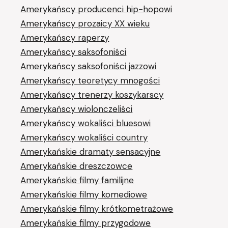
Amerykańscy producenci hip-hopowi
Amerykańscy prozaicy XX wieku
Amerykańscy raperzy
Amerykańscy saksofoniści
Amerykańscy saksofoniści jazzowi
Amerykańscy teoretycy mnogości
Amerykańscy trenerzy koszykarscy
Amerykańscy wiolonczeliści
Amerykańscy wokaliści bluesowi
Amerykańscy wokaliści country
Amerykańskie dramaty sensacyjne
Amerykańskie dreszczowce
Amerykańskie filmy familijne
Amerykańskie filmy komediowe
Amerykańskie filmy krótkometrażowe
Amerykańskie filmy przygodowe