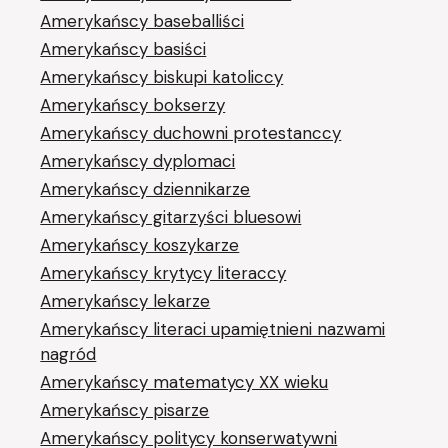
Amerykańscy baseballiści
Amerykańscy basiści
Amerykańscy biskupi katoliccy
Amerykańscy bokserzy
Amerykańscy duchowni protestanccy
Amerykańscy dyplomaci
Amerykańscy dziennikarze
Amerykańscy gitarzyści bluesowi
Amerykańscy koszykarze
Amerykańscy krytycy literaccy
Amerykańscy lekarze
Amerykańscy literaci upamiętnieni nazwami
nagród
Amerykańscy matematycy XX wieku
Amerykańscy pisarze
Amerykańscy politycy konserwatywni