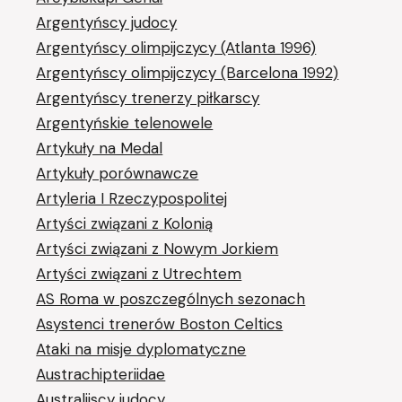
Argentyńscy judocy
Argentyńscy olimpijczycy (Atlanta 1996)
Argentyńscy olimpijczycy (Barcelona 1992)
Argentyńscy trenerzy piłkarscy
Argentyńskie telenowele
Artykuły na Medal
Artykuły porównawcze
Artyleria I Rzeczypospolitej
Artyści związani z Kolonią
Artyści związani z Nowym Jorkiem
Artyści związani z Utrechtem
AS Roma w poszczególnych sezonach
Asystenci trenerów Boston Celtics
Ataki na misje dyplomatyczne
Austrachipteriidae
Australijscy judocy