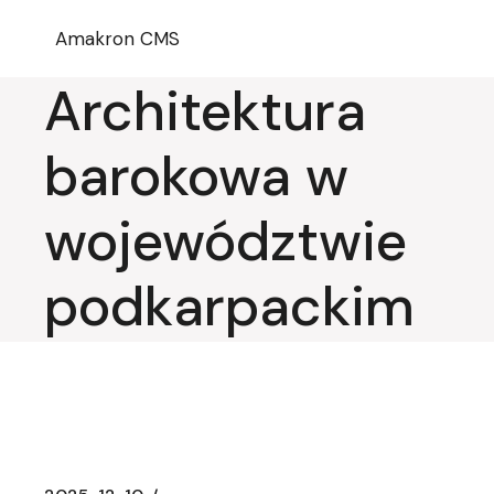
Przejdź
do
Amakron CMS
treści
Architektura
barokowa w
województwie
podkarpackim