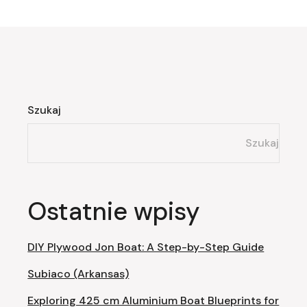
Szukaj
Szukaj
Ostatnie wpisy
DIY Plywood Jon Boat: A Step-by-Step Guide
Subiaco (Arkansas)
Exploring 425 cm Aluminium Boat Blueprints for