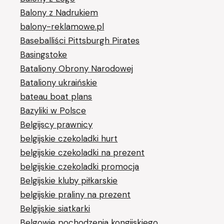
Balony z Nadrukiem
balony-reklamowe.pl
Baseballiści Pittsburgh Pirates
Basingstoke
Bataliony Obrony Narodowej
Bataliony ukraińskie
bateau boat plans
Bazyliki w Polsce
Belgijscy prawnicy
belgijskie czekoladki hurt
belgijskie czekoladki na prezent
belgijskie czekoladki promocja
Belgijskie kluby piłkarskie
belgijskie praliny na prezent
Belgijskie siatkarki
Belgowie pochodzenia kongijskiego