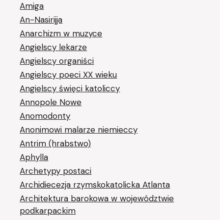
Amiga
An-Nasirijja
Anarchizm w muzyce
Angielscy lekarze
Angielscy organiści
Angielscy poeci XX wieku
Angielscy święci katoliccy
Annopole Nowe
Anomodonty
Anonimowi malarze niemieccy
Antrim (hrabstwo)
Aphylla
Archetypy postaci
Archidiecezja rzymskokatolicka Atlanta
Architektura barokowa w województwie
podkarpackim