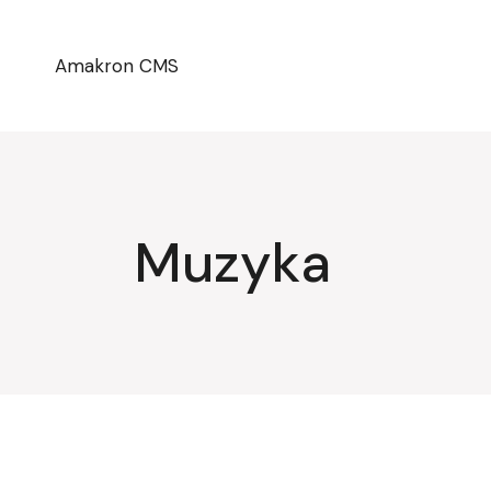
Przejdź
do
treści
Amakron CMS
Muzyka