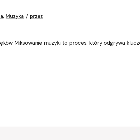
ka
Muzyka
przez
więków Miksowanie muzyki to proces, który odgrywa kluc