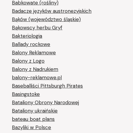
Babkowate (rośliny)
Badacze języków austronezyjskich
Bąków (województwo śląskie)
Bąkowscy herbu Gryf
Bakteriologia
Ballady rockowe
Balony Reklamowe
Balony z Logo
Balony z Nadrukiem
balony-reklamowe.pl
Baseballiści Pittsburgh Pirates
Basingstoke
Bataliony Obrony Narodowej
Bataliony ukraińskie
bateau boat plans
Bazyliki w Polsce