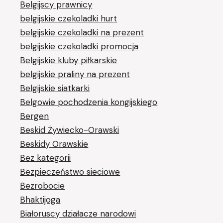
Belgijscy prawnicy
belgijskie czekoladki hurt
belgijskie czekoladki na prezent
belgijskie czekoladki promocja
Belgijskie kluby piłkarskie
belgijskie praliny na prezent
Belgijskie siatkarki
Belgowie pochodzenia kongijskiego
Bergen
Beskid Żywiecko-Orawski
Beskidy Orawskie
Bez kategorii
Bezpieczeństwo sieciowe
Bezrobocie
Bhaktijoga
Białoruscy działacze narodowi