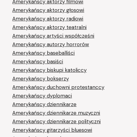
Amerykańscy aktorzy filmowi
Amerykańscy aktorzy głosowi
Amerykańscy aktorzy radiowi
Amerykańscy aktorzy teatralni
Amerykańscy artyści współcześni
Amerykańscy autorzy horrorów
Amerykańscy baseballiści
Amerykańscy basiści
Amerykańscy biskupi katoliccy
Amerykańscy bokserzy
Amerykańscy duchowni protestanccy
Amerykańscy dyplomaci
Amerykańscy dziennikarze
Amerykańscy dziennikarze muzyczni
Amerykańscy dziennikarze polityczni
Amerykańscy gitarzyści bluesowi