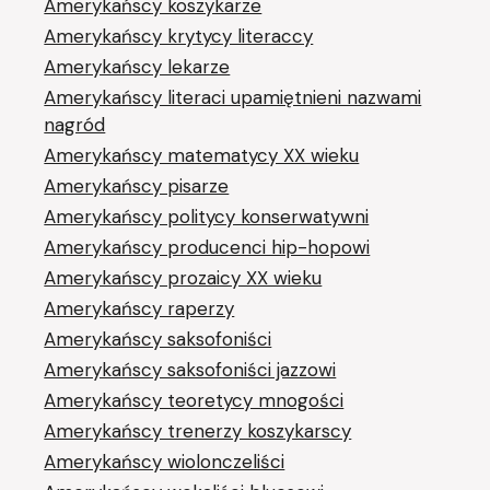
Amerykańscy koszykarze
Amerykańscy krytycy literaccy
Amerykańscy lekarze
Amerykańscy literaci upamiętnieni nazwami
nagród
Amerykańscy matematycy XX wieku
Amerykańscy pisarze
Amerykańscy politycy konserwatywni
Amerykańscy producenci hip-hopowi
Amerykańscy prozaicy XX wieku
Amerykańscy raperzy
Amerykańscy saksofoniści
Amerykańscy saksofoniści jazzowi
Amerykańscy teoretycy mnogości
Amerykańscy trenerzy koszykarscy
Amerykańscy wiolonczeliści