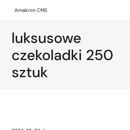
Przejdź
do
Amakron CMS
treści
luksusowe
czekoladki 250
sztuk