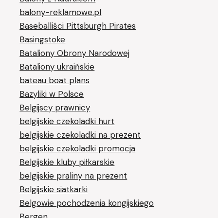
balony-reklamowe.pl
Baseballiści Pittsburgh Pirates
Basingstoke
Bataliony Obrony Narodowej
Bataliony ukraińskie
bateau boat plans
Bazyliki w Polsce
Belgijscy prawnicy
belgijskie czekoladki hurt
belgijskie czekoladki na prezent
belgijskie czekoladki promocja
Belgijskie kluby piłkarskie
belgijskie praliny na prezent
Belgijskie siatkarki
Belgowie pochodzenia kongijskiego
Bergen