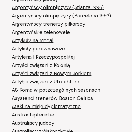
Argentyńscy olimpijczycy (Atlanta 1996)
Argentyńscy olimpijczycy (Barcelona 1992)
Argentyńscy trenerzy piłkarscy
Argentyńskie telenowele
Artykuły na Medal
Artykuły porównawcze
Artyleria I Rzeczypospolitej
Artyści związani z Kolonią
Artyści związani z Nowym Jorkiem
Artyści związani z Utrechtem
AS Roma w poszczególnych sezonach
Asystenci trenerów Boston Celtics
Ataki na misje dyplomatyczne
Austrachipteriidae
Australijscy judocy
Australijscy trójskoczkowie