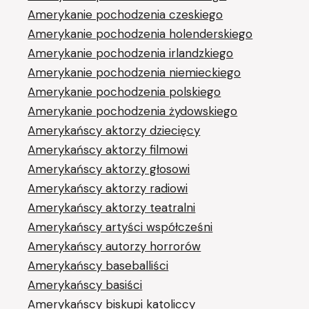
Amerykanie pochodzenia czeskiego
Amerykanie pochodzenia holenderskiego
Amerykanie pochodzenia irlandzkiego
Amerykanie pochodzenia niemieckiego
Amerykanie pochodzenia polskiego
Amerykanie pochodzenia żydowskiego
Amerykańscy aktorzy dziecięcy
Amerykańscy aktorzy filmowi
Amerykańscy aktorzy głosowi
Amerykańscy aktorzy radiowi
Amerykańscy aktorzy teatralni
Amerykańscy artyści współcześni
Amerykańscy autorzy horrorów
Amerykańscy baseballiści
Amerykańscy basiści
Amerykańscy biskupi katoliccy