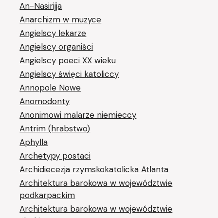
An-Nasirijja
Anarchizm w muzyce
Angielscy lekarze
Angielscy organiści
Angielscy poeci XX wieku
Angielscy święci katoliccy
Annopole Nowe
Anomodonty
Anonimowi malarze niemieccy
Antrim (hrabstwo)
Aphylla
Archetypy postaci
Archidiecezja rzymskokatolicka Atlanta
Architektura barokowa w województwie
podkarpackim
Architektura barokowa w województwie