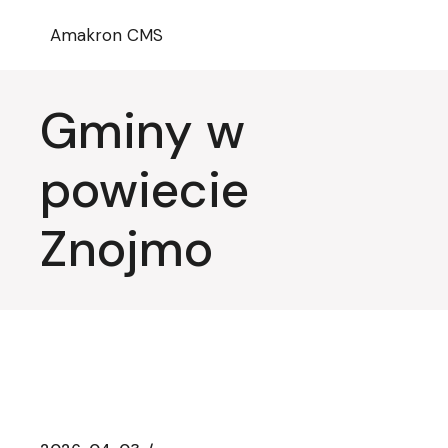
Przejdź
do
Amakron CMS
treści
Gminy w
powiecie
Znojmo