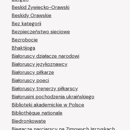
Beskid Żywiecko-Orawski
Beskidy Orawskie
Bez kategorii
Bezpieczeństwo sieciowe
Bezrobocie
Bhaktijoga
Białoruscy działacze narodowi
Białoruscy językoznawcy
Białoruscy piłkarze
Białoruscy poeci
Białoruscy trenerzy piłkarscy
Białorusini pochodzenia ukraińskiego
Biblioteki akademickie w Polsce
Bibliothèque nationale
Biedronkowate
Biegacze narciarscy na Zimowych Igrzyskach