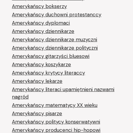
Amerykańscy bokserzy
Amerykańscy duchowni protestanccy
Amerykańscy dyplomaci
Amerykańscy dziennikarze
Amerykańscy dziennikarze muzyczni
Amerykańscy dziennikarze polityczni
Amerykańscy gitarzyści bluesowi
Amerykańscy koszykarze
Amerykańscy krytycy literaccy
Amerykańscy lekarze
Amerykańscy literaci upamiętnieni nazwami
nagród
Amerykańscy matematycy XX wieku
Amerykańscy pisarze
Amerykańscy politycy konserwatywni
Amerykańscy producenci hip-hopowi