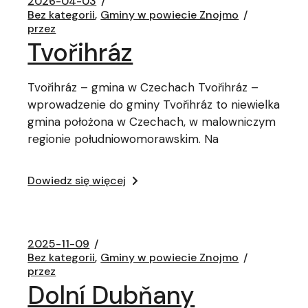
2026-04-03
Bez kategorii
Gminy w powiecie Znojmo
przez
Tvořihráz
Tvořihráz – gmina w Czechach Tvořihráz –
wprowadzenie do gminy Tvořihráz to niewielka
gmina położona w Czechach, w malowniczym
regionie południowomorawskim. Na
Dowiedz się więcej
2025-11-09
Bez kategorii
Gminy w powiecie Znojmo
przez
Dolní Dubňany