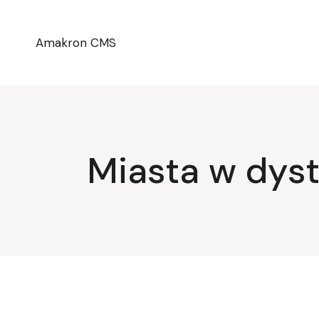
Przejdź
do
treści
Amakron CMS
Miasta w dyst