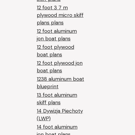
12 foot 3 7 m
plywood micro skiff
plans plans
12 foot aluminum
jon boat plans
12 foot plywood
boat plans
12 foot plywood jon
boat plans
1238 aluminum boat
blueprint
13 foot aluminum
skiff plans
14 Dywizja Piechoty
(LWP)
14 foot aluminum
jon boat plans