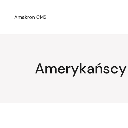
Przejdź
do
treści
Amakron CMS
Amerykańscy 