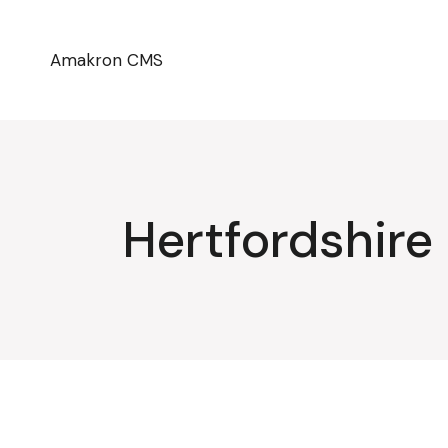
Przejdź
do
treści
Amakron CMS
Hertfordshire