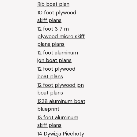
Rib boat plan
10 foot plywood
skiff plans
12 foot 3 7 m
plywood micro skiff
plans plans
12 foot aluminum
jon boat plans
12 foot plywood
boat plans
12 foot plywood jon
boat plans
1238 aluminum boat
blueprint
13 foot aluminum
skiff plans
14 Dywizja Piechoty