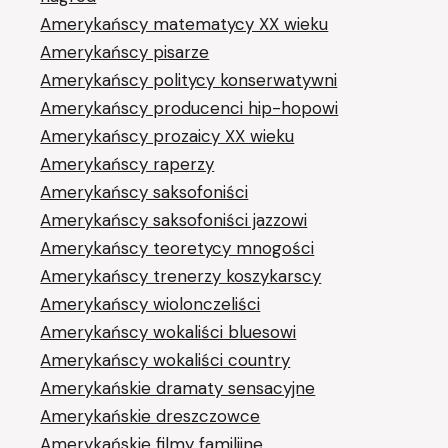
Amerykańscy matematycy XX wieku
Amerykańscy pisarze
Amerykańscy politycy konserwatywni
Amerykańscy producenci hip-hopowi
Amerykańscy prozaicy XX wieku
Amerykańscy raperzy
Amerykańscy saksofoniści
Amerykańscy saksofoniści jazzowi
Amerykańscy teoretycy mnogości
Amerykańscy trenerzy koszykarscy
Amerykańscy wiolonczeliści
Amerykańscy wokaliści bluesowi
Amerykańscy wokaliści country
Amerykańskie dramaty sensacyjne
Amerykańskie dreszczowce
Amerykańskie filmy familijne