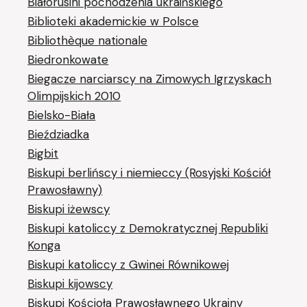
Białorusini pochodzenia ukraińskiego
Biblioteki akademickie w Polsce
Bibliothèque nationale
Biedronkowate
Biegacze narciarscy na Zimowych Igrzyskach
Olimpijskich 2010
Bielsko-Biała
Bieździadka
Bigbit
Biskupi berlińscy i niemieccy (Rosyjski Kościół
Prawosławny)
Biskupi iżewscy
Biskupi katoliccy z Demokratycznej Republiki
Konga
Biskupi katoliccy z Gwinei Równikowej
Biskupi kijowscy
Biskupi Kościoła Prawosławnego Ukrainy