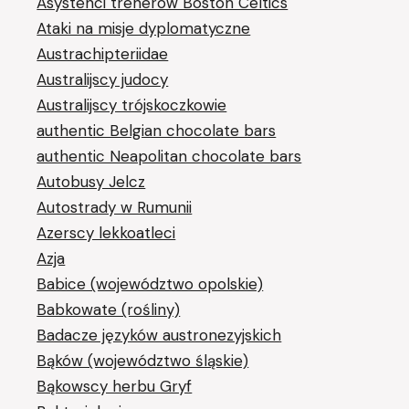
Asystenci trenerów Boston Celtics
Ataki na misje dyplomatyczne
Austrachipteriidae
Australijscy judocy
Australijscy trójskoczkowie
authentic Belgian chocolate bars
authentic Neapolitan chocolate bars
Autobusy Jelcz
Autostrady w Rumunii
Azerscy lekkoatleci
Azja
Babice (województwo opolskie)
Babkowate (rośliny)
Badacze języków austronezyjskich
Bąków (województwo śląskie)
Bąkowscy herbu Gryf