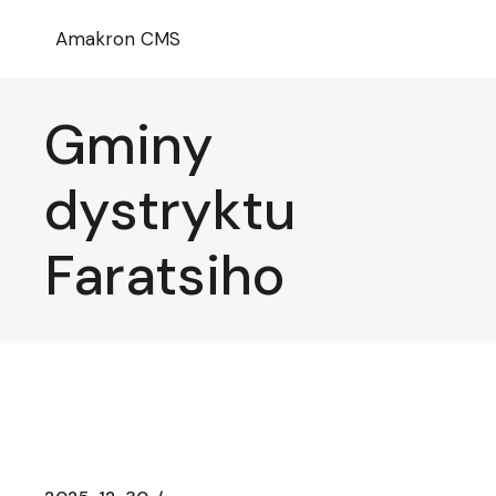
Przejdź
do
Amakron CMS
treści
Gminy
dystryktu
Faratsiho