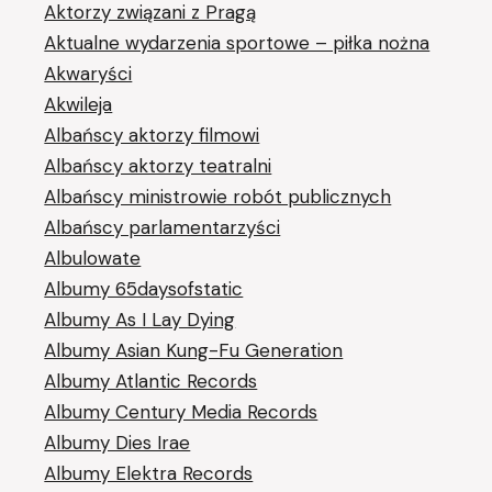
Aktorzy związani z Pragą
Aktualne wydarzenia sportowe – piłka nożna
Akwaryści
Akwileja
Albańscy aktorzy filmowi
Albańscy aktorzy teatralni
Albańscy ministrowie robót publicznych
Albańscy parlamentarzyści
Albulowate
Albumy 65daysofstatic
Albumy As I Lay Dying
Albumy Asian Kung-Fu Generation
Albumy Atlantic Records
Albumy Century Media Records
Albumy Dies Irae
Albumy Elektra Records