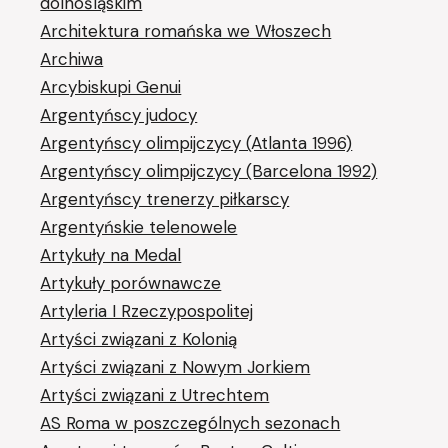
dolnośląskim
Architektura romańska we Włoszech
Archiwa
Arcybiskupi Genui
Argentyńscy judocy
Argentyńscy olimpijczycy (Atlanta 1996)
Argentyńscy olimpijczycy (Barcelona 1992)
Argentyńscy trenerzy piłkarscy
Argentyńskie telenowele
Artykuły na Medal
Artykuły porównawcze
Artyleria I Rzeczypospolitej
Artyści związani z Kolonią
Artyści związani z Nowym Jorkiem
Artyści związani z Utrechtem
AS Roma w poszczególnych sezonach