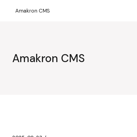
Przejdź
do
Amakron CMS
treści
Amakron CMS