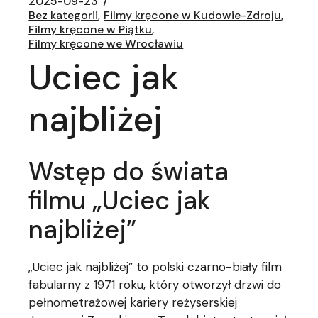
2025-09-23
Bez kategorii
Filmy kręcone w Kudowie-Zdroju
Filmy kręcone w Piątku
Filmy kręcone we Wrocławiu
Uciec jak
najbliżej
Wstęp do świata
filmu „Uciec jak
najbliżej”
„Uciec jak najbliżej” to polski czarno-biały film
fabularny z 1971 roku, który otworzył drzwi do
pełnometrażowej kariery reżyserskiej