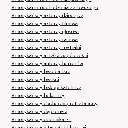
Amerykanie pochodzenia żydowskiego
Amerykańscy aktorzy dziecięcy
Amerykańscy aktorzy filmowi
Amerykańscy aktorzy głosowi
Amerykańscy aktorzy radiowi
Amerykańscy aktorzy teatralni
Amerykańscy artyści współcześni
Amerykańscy autorzy horrorów
Amerykańscy baseballiści
Amerykańscy basiści
Amerykańscy biskupi katoliccy
Amerykańscy bokserzy
Amerykańscy duchowni protestanccy
Amerykańscy dyplomaci
Amerykańscy dziennikarze
Amerykańscy gitarzyści bluesowi