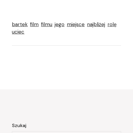
bartek
film
filmu
jego
miejsce
najbliżej
rolę
uciec
Szukaj