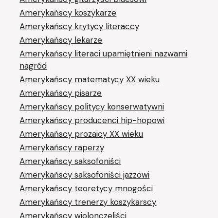
Amerykańscy koszykarze
Amerykańscy krytycy literaccy
Amerykańscy lekarze
Amerykańscy literaci upamiętnieni nazwami
nagród
Amerykańscy matematycy XX wieku
Amerykańscy pisarze
Amerykańscy politycy konserwatywni
Amerykańscy producenci hip-hopowi
Amerykańscy prozaicy XX wieku
Amerykańscy raperzy
Amerykańscy saksofoniści
Amerykańscy saksofoniści jazzowi
Amerykańscy teoretycy mnogości
Amerykańscy trenerzy koszykarscy
Amerykańscy wiolonczeliści