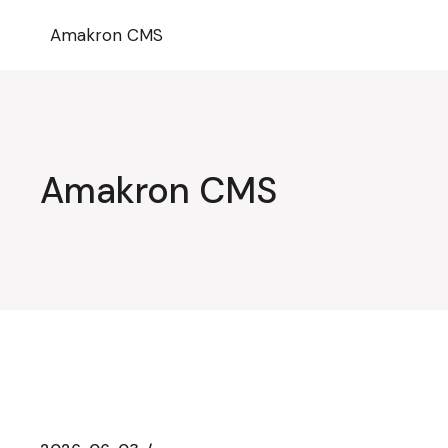
Przejdź
do
Amakron CMS
treści
Amakron CMS