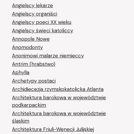
Angielscy lekarze
Angielscy organiści
Angielscy poeci XX wieku
Angielscy święci katoliccy
Annopole Nowe
Anomodonty
Anonimowi malarze niemieccy
Antrim (hrabstwo)
Aphylla
Archetypy postaci
Archidiecezja rzymskokatolicka Atlanta
Architektura barokowa w województwie
podkarpackim
Architektura barokowa w województwie
śląskim
Architektura Friuli-Wenecji Julijskiej