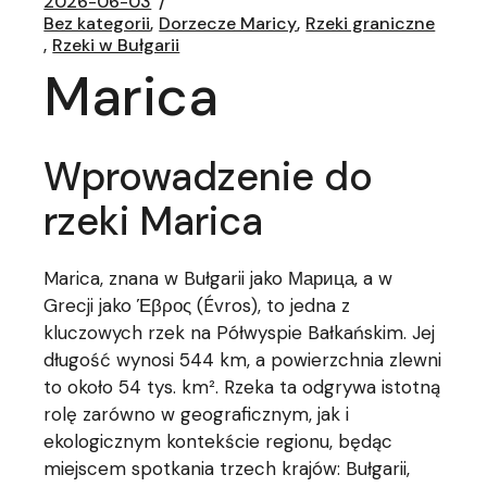
2026-06-03
Bez kategorii
Dorzecze Maricy
Rzeki graniczne
Rzeki w Bułgarii
Marica
Wprowadzenie do
rzeki Marica
Marica, znana w Bułgarii jako Марица, a w
Grecji jako Έβρος (Évros), to jedna z
kluczowych rzek na Półwyspie Bałkańskim. Jej
długość wynosi 544 km, a powierzchnia zlewni
to około 54 tys. km². Rzeka ta odgrywa istotną
rolę zarówno w geograficznym, jak i
ekologicznym kontekście regionu, będąc
miejscem spotkania trzech krajów: Bułgarii,