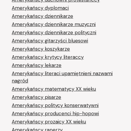
Amerykańscy dyplomaci
Amerykańscy dziennikarze
Amerykańscy dziennikarze muzyczni
Amerykańscy dziennikarze polityczni
Amerykańscy gitarzyści bluesowi
Amerykańscy koszykarze
Amerykańscy krytycy literaccy
Amerykańscy lekarze
Amerykańscy literaci upamiętnieni nazwami
nagród
Amerykańscy matematycy XX wieku
Amerykańscy pisarze
Amerykańscy politycy konserwatywni
Amerykańscy producenci hip-hopowi
Amerykańscy prozaicy XX wieku
Amerykańscy raperzy