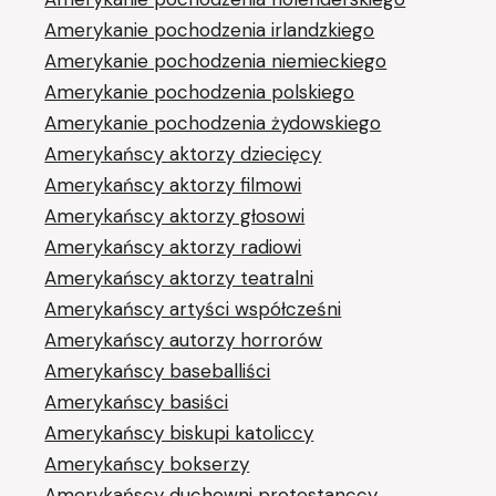
Amerykanie pochodzenia irlandzkiego
Amerykanie pochodzenia niemieckiego
Amerykanie pochodzenia polskiego
Amerykanie pochodzenia żydowskiego
Amerykańscy aktorzy dziecięcy
Amerykańscy aktorzy filmowi
Amerykańscy aktorzy głosowi
Amerykańscy aktorzy radiowi
Amerykańscy aktorzy teatralni
Amerykańscy artyści współcześni
Amerykańscy autorzy horrorów
Amerykańscy baseballiści
Amerykańscy basiści
Amerykańscy biskupi katoliccy
Amerykańscy bokserzy
Amerykańscy duchowni protestanccy