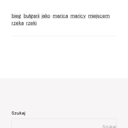
bieg
bułgarii
jako
marica
maricy
miejscem
rzeka
rzeki
Szukaj
Szukaj