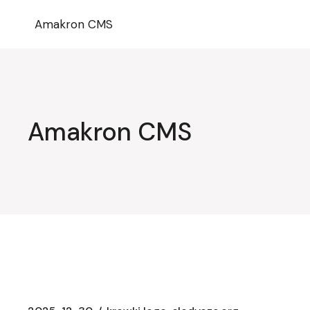
Przejdź
do
Amakron CMS
treści
Amakron CMS