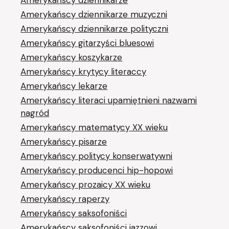
Amerykańscy dziennikarze muzyczni
Amerykańscy dziennikarze polityczni
Amerykańscy gitarzyści bluesowi
Amerykańscy koszykarze
Amerykańscy krytycy literaccy
Amerykańscy lekarze
Amerykańscy literaci upamiętnieni nazwami
nagród
Amerykańscy matematycy XX wieku
Amerykańscy pisarze
Amerykańscy politycy konserwatywni
Amerykańscy producenci hip-hopowi
Amerykańscy prozaicy XX wieku
Amerykańscy raperzy
Amerykańscy saksofoniści
Amerykańscy saksofoniści jazzowi