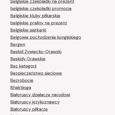
belgijskie czekoladki na prezent
belgijskie czekoladki promocja
Belgijskie kluby piłkarskie
belgijskie praliny na prezent
Belgijskie siatkarki
Belgowie pochodzenia kongijskiego
Bergen
Beskid Żywiecko-Orawski
Beskidy Orawskie
Bez kategorii
Bezpieczeństwo sieciowe
Bezrobocie
Bhaktijoga
Białoruscy działacze narodowi
Białoruscy językoznawcy
Białoruscy piłkarze