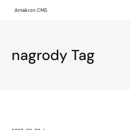
Przejdź
do
Amakron CMS
treści
nagrody Tag