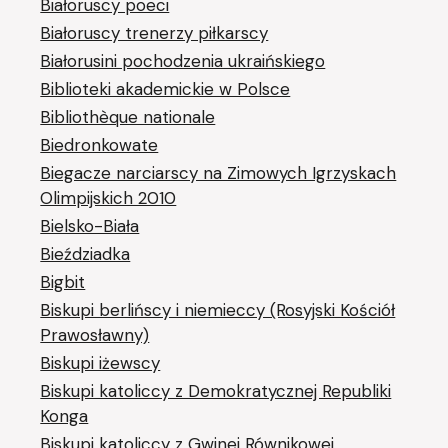
Białoruscy poeci
Białoruscy trenerzy piłkarscy
Białorusini pochodzenia ukraińskiego
Biblioteki akademickie w Polsce
Bibliothèque nationale
Biedronkowate
Biegacze narciarscy na Zimowych Igrzyskach
Olimpijskich 2010
Bielsko-Biała
Bieździadka
Bigbit
Biskupi berlińscy i niemieccy (Rosyjski Kościół
Prawosławny)
Biskupi iżewscy
Biskupi katoliccy z Demokratycznej Republiki
Konga
Biskupi katoliccy z Gwinei Równikowej