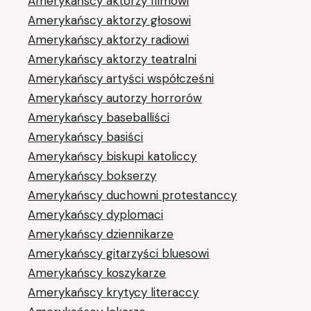
Amerykańscy aktorzy filmowi
Amerykańscy aktorzy głosowi
Amerykańscy aktorzy radiowi
Amerykańscy aktorzy teatralni
Amerykańscy artyści współcześni
Amerykańscy autorzy horrorów
Amerykańscy baseballiści
Amerykańscy basiści
Amerykańscy biskupi katoliccy
Amerykańscy bokserzy
Amerykańscy duchowni protestanccy
Amerykańscy dyplomaci
Amerykańscy dziennikarze
Amerykańscy gitarzyści bluesowi
Amerykańscy koszykarze
Amerykańscy krytycy literaccy