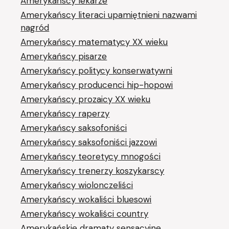
Amerykańscy lekarze
Amerykańscy literaci upamiętnieni nazwami
nagród
Amerykańscy matematycy XX wieku
Amerykańscy pisarze
Amerykańscy politycy konserwatywni
Amerykańscy producenci hip-hopowi
Amerykańscy prozaicy XX wieku
Amerykańscy raperzy
Amerykańscy saksofoniści
Amerykańscy saksofoniści jazzowi
Amerykańscy teoretycy mnogości
Amerykańscy trenerzy koszykarscy
Amerykańscy wiolonczeliści
Amerykańscy wokaliści bluesowi
Amerykańscy wokaliści country
Amerykańskie dramaty sensacyjne