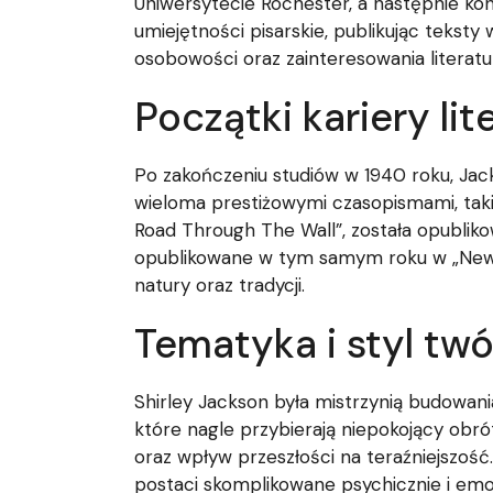
Uniwersytecie Rochester, a następnie ko
umiejętności pisarskie, publikując tekst
osobowości oraz zainteresowania literatu
Początki kariery lit
Po zakończeniu studiów w 1940 roku, Ja
wieloma prestiżowymi czasopismami, takim
Road Through The Wall”, została opublikow
opublikowane w tym samym roku w „New Yo
natury oraz tradycji.
Tematyka i styl tw
Shirley Jackson była mistrzynią budowani
które nagle przybierają niepokojący obr
oraz wpływ przeszłości na teraźniejszość.
postaci skomplikowane psychicznie i emo