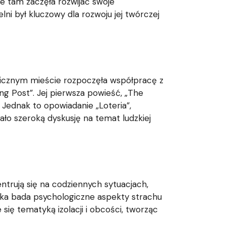
e tam zaczęła rozwijać swoje
ni był kluczowy dla rozwoju jej twórczej
micznym mieście rozpoczęła współpracę z
g Post”. Jej pierwsza powieść, „The
. Jednak to opowiadanie „Loteria”,
ło szeroką dyskusję na temat ludzkiej
ntrują się na codziennych sytuacjach,
rka bada psychologiczne aspekty strachu
się tematyką izolacji i obcości, tworząc