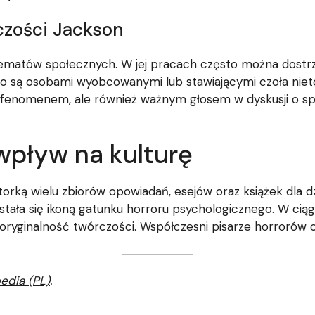
czości Jackson
 tematów społecznych. W jej pracach często można dost
to są osobami wyobcowanymi lub stawiającymi czoła nietol
ckim fenomenem, ale również ważnym głosem w dyskusji o 
 wpływ na kulturę
torką wielu zbiorów opowiadań, esejów oraz książek dla d
 stała się ikoną gatunku horroru psychologicznego. W ciąg
 oryginalność twórczości. Współczesni pisarze horrorów cz
edia (PL)
.