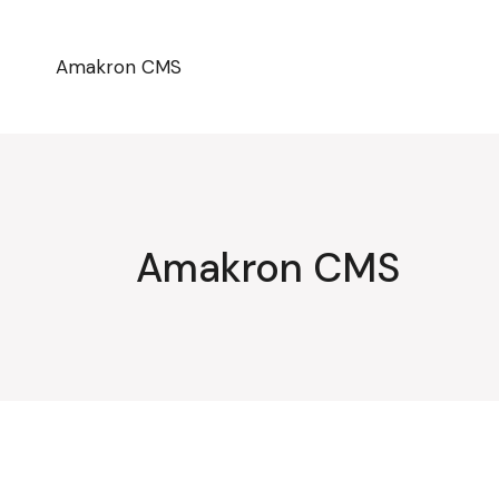
Przejdź
do
treści
Amakron CMS
Amakron CMS