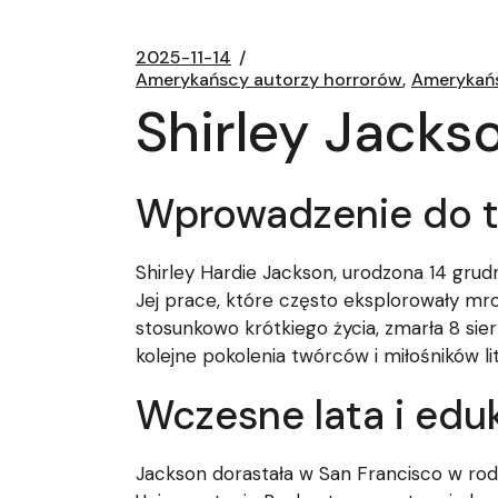
2025-11-14
Amerykańscy autorzy horrorów
Amerykańs
Shirley Jacks
Wprowadzenie do t
Shirley Hardie Jackson, urodzona 14 grud
Jej prace, które często eksplorowały mro
stosunkowo krótkiego życia, zmarła 8 sier
kolejne pokolenia twórców i miłośników lit
Wczesne lata i edu
Jackson dorastała w San Francisco w rodzi