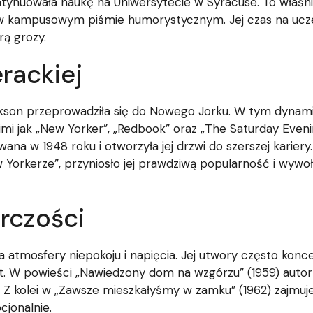
ntynuowała naukę na Uniwersytecie w Syracuse. To właśni
y w kampusowym piśmie humorystycznym. Jej czas na uczel
rą grozy.
erackiej
ckson przeprowadziła się do Nowego Jorku. W tym dyna
i jak „New Yorker”, „Redbook” oraz „The Saturday Evenin
ana w 1948 roku i otworzyła jej drzwi do szerszej kariery
rkerze”, przyniosło jej prawdziwą popularność i wywoła
órczości
a atmosfery niepokoju i napięcia. Jej utwory często konce
ót. W powieści „Nawiedzony dom na wzgórzu” (1959) auto
 Z kolei w „Zawsze mieszkałyśmy w zamku” (1962) zajmuje 
cjonalnie.