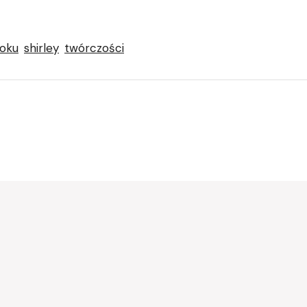
roku
shirley
twórczości