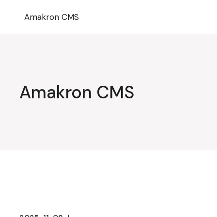
Przejdź
do
Amakron CMS
treści
Amakron CMS