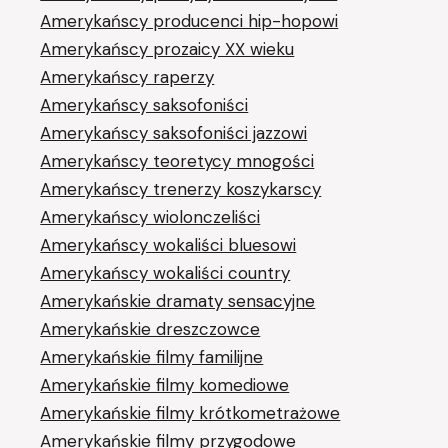
Amerykańscy producenci hip-hopowi
Amerykańscy prozaicy XX wieku
Amerykańscy raperzy
Amerykańscy saksofoniści
Amerykańscy saksofoniści jazzowi
Amerykańscy teoretycy mnogości
Amerykańscy trenerzy koszykarscy
Amerykańscy wiolonczeliści
Amerykańscy wokaliści bluesowi
Amerykańscy wokaliści country
Amerykańskie dramaty sensacyjne
Amerykańskie dreszczowce
Amerykańskie filmy familijne
Amerykańskie filmy komediowe
Amerykańskie filmy krótkometrażowe
Amerykańskie filmy przygodowe