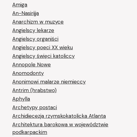
Amiga
An-Nasirijja
Anarchizm w muzyce
Angielscy lekarze
Angielscy organiści
Angielscy poeci XX wieku
Angielscy święci katoliccy
Annopole Nowe
Anomodonty
Anonimowi malarze niemieccy
Antrim (hrabstwo)
Aphylla
Archetypy postaci
Archidiecezja rzymskokatolicka Atlanta
Architektura barokowa w województwie
podkarpackim