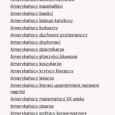
Amerykańscy baseballiści
Amerykańscy basiści
Amerykańscy biskupi katoliccy
Amerykańscy bokserzy
Amerykańscy duchowni protestanccy
Amerykańscy dyplomaci
Amerykańscy dziennikarze
Amerykańscy gitarzyści bluesowi
Amerykańscy koszykarze
Amerykańscy krytycy literaccy
Amerykańscy lekarze
Amerykańscy literaci upamiętnieni nazwami
nagród
Amerykańscy matematycy XX wieku
Amerykańscy pisarze
Amerykańscy politycy konserwatywni