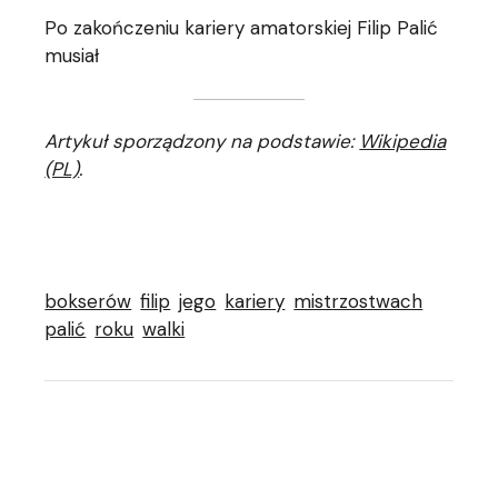
Po zakończeniu kariery amatorskiej Filip Palić
musiał
Artykuł sporządzony na podstawie:
Wikipedia
(PL)
.
bokserów
filip
jego
kariery
mistrzostwach
palić
roku
walki