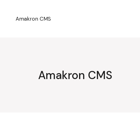
Przejdź
do
treści
Amakron CMS
Amakron CMS