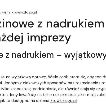
rukiem
krowkizlogo.pl
zinowe z nadrukie
ażdej imprezy
we z nadrukiem – wyjątkow
guje na wyjątkową oprawę. Wiele osób stara się, aby ten d
yki. Jednym z ciekawszych sposobów na urozmaicenie ur
 tylko zaspokajają podniebienia, ale również stają się 
to zdecydować się na takie cukierki oraz jakie mają zalet
e jak te dostępne na stronie
krowkizlogo.pl
.