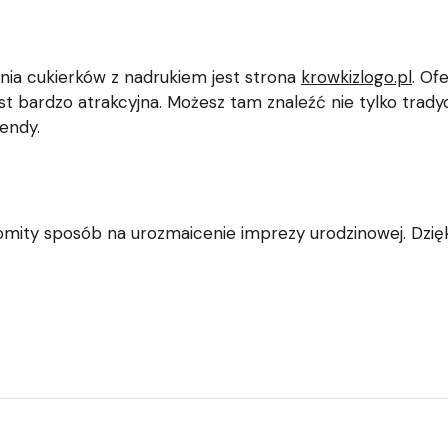
nia cukierków z nadrukiem jest strona
krowkizlogo.pl
. Of
 jest bardzo atrakcyjna. Możesz tam znaleźć nie tylko trad
rendy.
mity sposób na urozmaicenie imprezy urodzinowej. Dzięki 