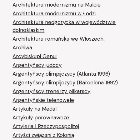
Architektura modernizmu na Malcie
Architektura modernizmu w Łodzi
Architektura neogotycka w województwie
dolnośląskim
Architektura romańska we Włoszech
Archiwa
Arcybiskupi Genui
Argentyńscy judocy
Argentyńscy olimpijczycy (Atlanta 1996)
Argentyńscy olimpijczycy (Barcelona 1992)
Argentyńscy trenerzy piłkarscy
Argentyńskie telenowele
Artykuły na Medal
Artykuły porównawcze
Artyleria I Rzeczypospolitej
Artyści związani z Kolonią