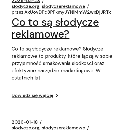
2026-03-28
slodycze.org
słodyczereklamowe
przez
AxUovDPc3PPkmyJYNiMmW2wxDjJRTx
Co to są słodycze
reklamowe?
Co to są słodycze reklamowe? Słodycze
reklamowe to produkty, które łączą w sobie
przyjemność smakowania słodkości oraz
efektywne narzędzie marketingowe. W
ostatnich lat
Dowiedz się więcej
2026-01-18
slodycze.org
słodyczereklamowe