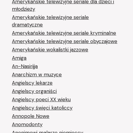
Amerykańskie telewizyjne seriale dla dzieci i
młodzieży
Amerykańskie telewizyjne seriale
dramatyczne
Amerykańskie telewizyjne seriale kryminalne
Amerykańskie telewizyjne seriale obyczajowe
Amerykańskie wokalistki jazzowe
Amiga
An-Nasirijja
Anarchizm w muzyce
Angielscy lekarze
Angielscy organiści
Angielscy poeci XX wieku
Angielscy święci katoliccy
Annopole Nowe
Anomodonty
Anonimowi malarze niemieccy