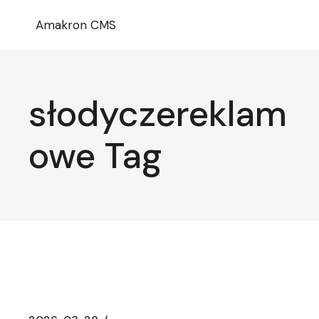
Przejdź
do
Amakron CMS
treści
słodyczereklam
owe Tag