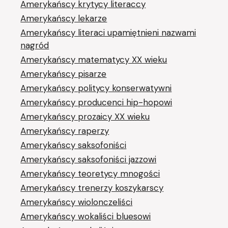
Amerykańscy krytycy literaccy
Amerykańscy lekarze
Amerykańscy literaci upamiętnieni nazwami
nagród
Amerykańscy matematycy XX wieku
Amerykańscy pisarze
Amerykańscy politycy konserwatywni
Amerykańscy producenci hip-hopowi
Amerykańscy prozaicy XX wieku
Amerykańscy raperzy
Amerykańscy saksofoniści
Amerykańscy saksofoniści jazzowi
Amerykańscy teoretycy mnogości
Amerykańscy trenerzy koszykarscy
Amerykańscy wiolonczeliści
Amerykańscy wokaliści bluesowi