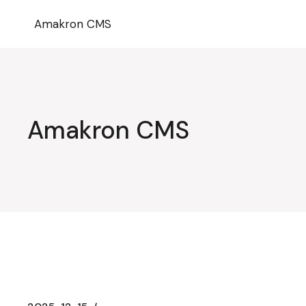
Przejdź
do
Amakron CMS
treści
Amakron CMS